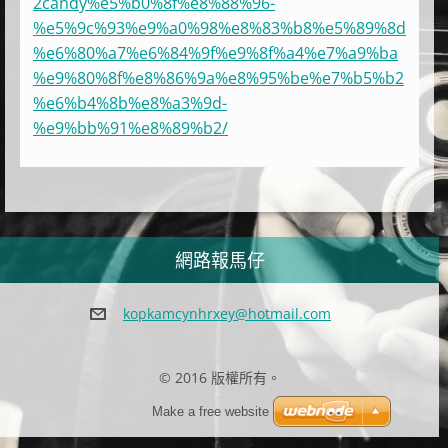
2candy%e5%b0%8f%e8%88%96-
%e5%9c%93%e9%a0%98%e8%83%b8%e5%89%8d
%e6%80%a7%e6%84%9f%e9%8f%a4%e7%a9%ba
%e9%80%8f%e8%86%9a%e8%95%be%e7%b5%b2
%e6%b4%8b%e8%a3%9d-
%e9%bb%91%e8%89%b2/
網路報馬仔
kopkamcy
nhrxey@h
otmail.c
om
© 2016 版權所有。
Make a free website