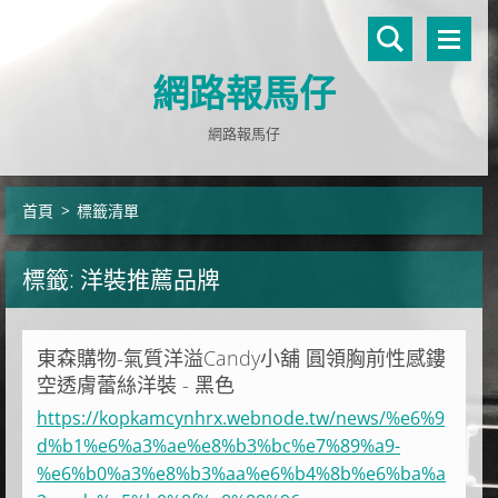
網路報馬仔
網路報馬仔
首頁
>
標籤清單
標籤: 洋裝推薦品牌
東森購物-氣質洋溢Candy小舖 圓領胸前性感鏤
空透膚蕾絲洋裝 - 黑色
https://kopkamcynhrx.webnode.tw/news/%e6%9
d%b1%e6%a3%ae%e8%b3%bc%e7%89%a9-
%e6%b0%a3%e8%b3%aa%e6%b4%8b%e6%ba%a